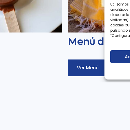
Utilizamos 
analíticos
elaborado 
visitadas).
cookies pu
pulsando e
“Configurar
Menú de la P
Ac
Ver Menú
ación?
Nombre
con nosotros