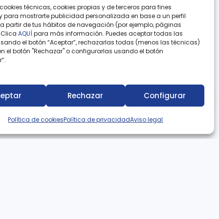
cookies técnicas, cookies propias y de terceros para fines
 y para mostrarte publicidad personalizada en base a un perfil
a partir de tus hábitos de navegación (por ejemplo, páginas
 Clica
AQUÍ
para más información. Puedes aceptar todas las
lsando el botón “Aceptar”, rechazarlas todas (menos las técnicas)
n el botón "Rechazar" o configurarlas usando el botón
”.
iscina
eptar
Rechazar
Configurar
¿Tienes alguna pregunta?
Política de cookies
Política de privacidad
Aviso legal
Teléfono