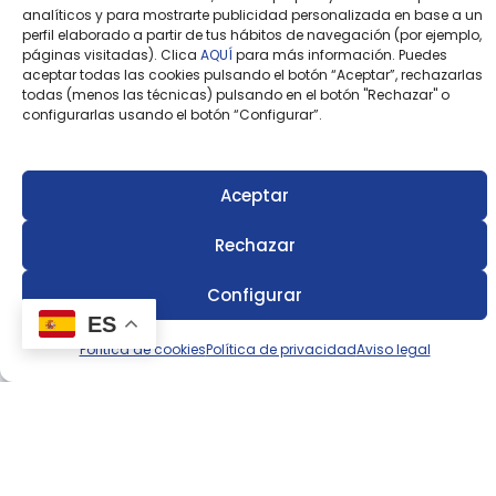
analíticos y para mostrarte publicidad personalizada en base a un
DATOS DE CONTACTO
perfil elaborado a partir de tus hábitos de navegación (por ejemplo,
páginas visitadas). Clica
AQUÍ
para más información. Puedes
aceptar todas las cookies pulsando el botón “Aceptar”, rechazarlas
618 026 439
todas (menos las técnicas) pulsando en el botón "Rechazar" o
configurarlas usando el botón “Configurar”.
info@cigarraldelpintor.es
Cam. de los Enebros, 50, 45004 Toledo
Aceptar
Rechazar
ENLACES MÁS VISITADOS
Configurar
ES
Reservar habitación
Política de cookies
Política de privacidad
Aviso legal
¿Quieres celebrar tu evento con nosotros?
¿Qué servicios ofrecemos?
Echa un vistazo a los horarios