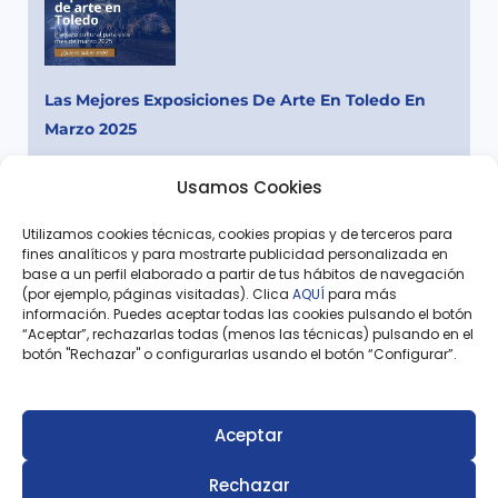
Las Mejores Exposiciones De Arte En Toledo En
Marzo 2025
Leer más »
Usamos Cookies
Utilizamos cookies técnicas, cookies propias y de terceros para
fines analíticos y para mostrarte publicidad personalizada en
base a un perfil elaborado a partir de tus hábitos de navegación
(por ejemplo, páginas visitadas). Clica
AQUÍ
para más
Ant
Sigu
información. Puedes aceptar todas las cookies pulsando el botón
“Aceptar”, rechazarlas todas (menos las técnicas) pulsando en el
Artículo Anterior
Siguiente Artículo
botón "Rechazar" o configurarlas usando el botón “Configurar”.
6 Mercadillos Navideños En Toledo: Planes Para El Puente De Diciembre 2024
Mujeres Importantes De Toledo: De La Historia Al Presente
Aceptar
Rechazar