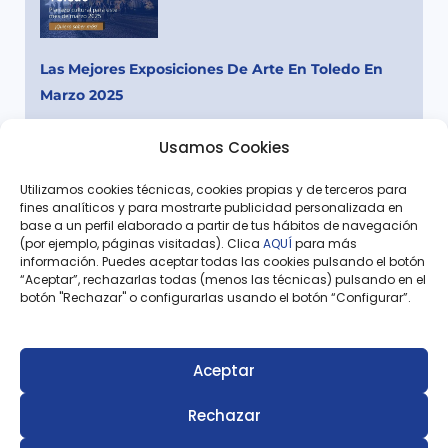
Las Mejores Exposiciones De Arte En Toledo En
Marzo 2025
Leer más »
Usamos Cookies
Utilizamos cookies técnicas, cookies propias y de terceros para
fines analíticos y para mostrarte publicidad personalizada en
base a un perfil elaborado a partir de tus hábitos de navegación
(por ejemplo, páginas visitadas). Clica
AQUÍ
para más
Ant
Sigu
información. Puedes aceptar todas las cookies pulsando el botón
“Aceptar”, rechazarlas todas (menos las técnicas) pulsando en el
Artículo Anterior
Siguiente Artículo
botón "Rechazar" o configurarlas usando el botón “Configurar”.
¿Cómo Era Toledo Hace 60 Años?
Escapada Romántica En Toledo: Guía Completa Para Este San Valentín 2025
Aceptar
Rechazar