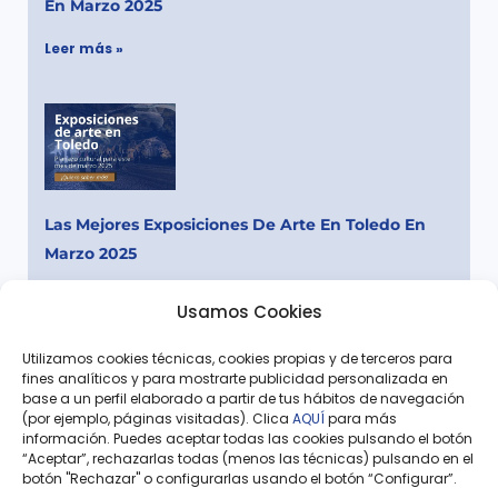
En Marzo 2025
Leer más »
Las Mejores Exposiciones De Arte En Toledo En
Marzo 2025
Leer más »
Usamos Cookies
Utilizamos cookies técnicas, cookies propias y de terceros para
fines analíticos y para mostrarte publicidad personalizada en
base a un perfil elaborado a partir de tus hábitos de navegación
(por ejemplo, páginas visitadas). Clica
AQUÍ
para más
Ant
Sigu
información. Puedes aceptar todas las cookies pulsando el botón
“Aceptar”, rechazarlas todas (menos las técnicas) pulsando en el
Artículo Anterior
Siguiente Artículo
botón "Rechazar" o configurarlas usando el botón “Configurar”.