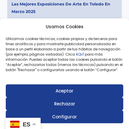
Las Mejores Exposiciones De Arte En Toledo En
Marzo 2025
Leer más »
Usamos Cookies
Utilizamos cookies técnicas, cookies propias y de terceros para
fines analíticos y para mostrarte publicidad personalizada en
base a un perfil elaborado a partir de tus hábitos de navegación
(por ejemplo, páginas visitadas). Clica
AQUÍ
para más
Ant
Sigu
información. Puedes aceptar todas las cookies pulsando el botón
“Aceptar”, rechazarlas todas (menos las técnicas) pulsando en el
Artículo Anterior
Siguiente Artículo
botón "Rechazar" o configurarlas usando el botón “Configurar”.
Mujeres Importantes De Toledo: De La Historia Al Presente
La Mejor Tarta De Queso Manchego Está En Toledo
Aceptar
Rechazar
Configurar
ES