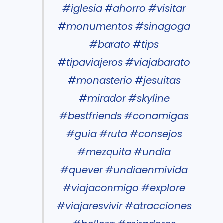
#iglesia
#ahorro
#visitar
#monumentos
#sinagoga
#barato
#tips
#tipaviajeros
#viajabarato
#monasterio
#jesuitas
#mirador
#skyline
#bestfriends
#conamigas
#guia
#ruta
#consejos
#mezquita
#undia
#quever
#undiaenmivida
#viajaconmigo
#explore
#viajaresvivir
#atracciones