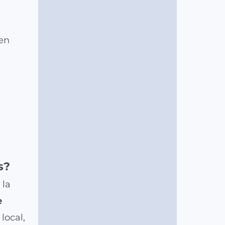
cen
s?
 la
e
local,