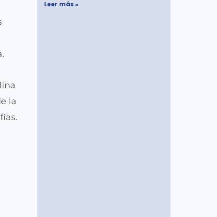
Leer más »
s
.
lina
e la
fías.