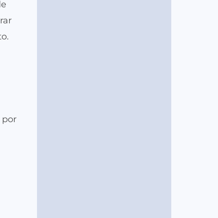
de
rar
to.
 por