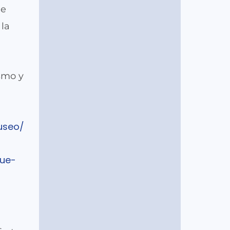
de
 la
smo y
useo/
que-