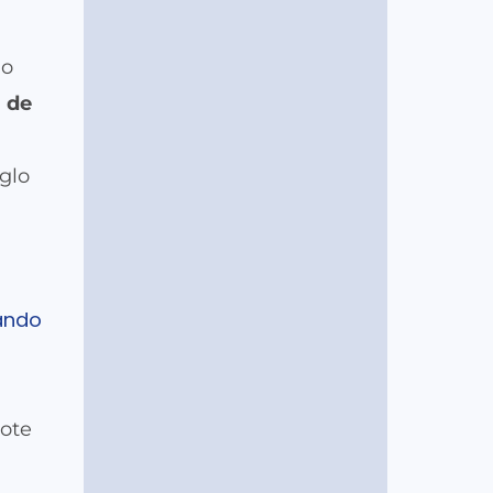
io
a de
iglo
ando
dote